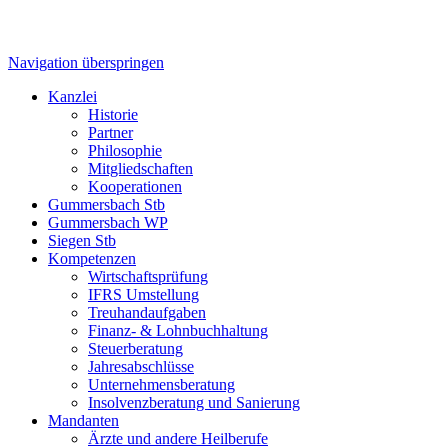
Navigation überspringen
Kanzlei
Historie
Partner
Philosophie
Mitgliedschaften
Kooperationen
Gummersbach Stb
Gummersbach WP
Siegen Stb
Kompetenzen
Wirtschaftsprüfung
IFRS Umstellung
Treuhandaufgaben
Finanz- & Lohnbuchhaltung
Steuerberatung
Jahresabschlüsse
Unternehmensberatung
Insolvenzberatung und Sanierung
Mandanten
Ärzte und andere Heilberufe
Soziale Einrichtungen
Privatpersonen