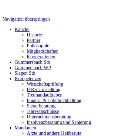
Navigation überspringen
Kanzlei
Historie
Partner
Philosophie
Mitgliedschaften
Kooperationen
Gummersbach Stb
Gummersbach WP
Siegen Stb
Kompetenzen
Wirtschaftsprüfung
IFRS Umstellung
Treuhandaufgaben
Finanz- & Lohnbuchhaltung
Steuerberatung
Jahresabschlüsse
Unternehmensberatung
Insolvenzberatung und Sanierung
Mandanten
Ärzte und andere Heilberufe