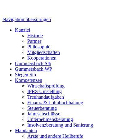
Navigation überspringen
Kanzlei
Historie
Partner
Philosophie
Mitgliedschaften
Kooperationen
Gummersbach Stb
Gummersbach WP
Siegen Stb
Kompetenzen
Wirtschaftsprüfung
IFRS Umstellung
Treuhandaufgaben
Finanz- & Lohnbuchhaltung
Steuerberatung
Jahresabschlüsse
Unternehmensberatung
Insolvenzberatung und Sanierung
Mandanten
Ärzte und andere Heilberufe
Soziale Einrichtungen
Privatpersonen