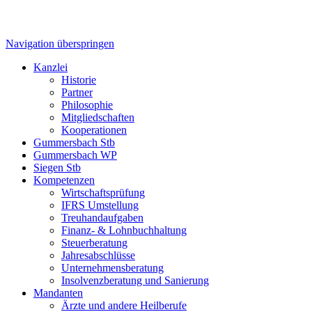
Navigation überspringen
Kanzlei
Historie
Partner
Philosophie
Mitgliedschaften
Kooperationen
Gummersbach Stb
Gummersbach WP
Siegen Stb
Kompetenzen
Wirtschaftsprüfung
IFRS Umstellung
Treuhandaufgaben
Finanz- & Lohnbuchhaltung
Steuerberatung
Jahresabschlüsse
Unternehmensberatung
Insolvenzberatung und Sanierung
Mandanten
Ärzte und andere Heilberufe