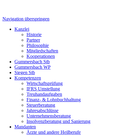
Navigation überspringen
Kanzlei
Historie
Partner
Philosophie
Mitgliedschaften
Kooperationen
Gummersbach Stb
Gummersbach WP
Siegen Stb
Kompetenzen
Wirtschaftsprüfung
IFRS Umstellung
Treuhandaufgaben
Finanz- & Lohnbuchhaltung
Steuerberatung
Jahresabschlüsse
Unternehmensberatung
Insolvenzberatung und Sanierung
Mandanten
Ärzte und andere Heilberufe