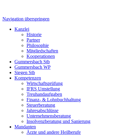
Navigation überspringen
Kanzlei
Historie
Partner
Philosophie
Mitgliedschaften
Kooperationen
Gummersbach Stb
Gummersbach WP
Siegen Stb
Kompetenzen
Wirtschaftsprüfung
IFRS Umstellung
Treuhandaufgaben
Finanz- & Lohnbuchhaltung
Steuerberatung
Jahresabschlüsse
Unternehmensberatung
Insolvenzberatung und Sanierung
Mandanten
Ärzte und andere Heilberufe