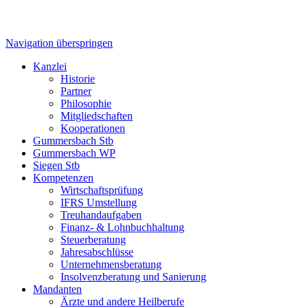
Navigation überspringen
Kanzlei
Historie
Partner
Philosophie
Mitgliedschaften
Kooperationen
Gummersbach Stb
Gummersbach WP
Siegen Stb
Kompetenzen
Wirtschaftsprüfung
IFRS Umstellung
Treuhandaufgaben
Finanz- & Lohnbuchhaltung
Steuerberatung
Jahresabschlüsse
Unternehmensberatung
Insolvenzberatung und Sanierung
Mandanten
Ärzte und andere Heilberufe